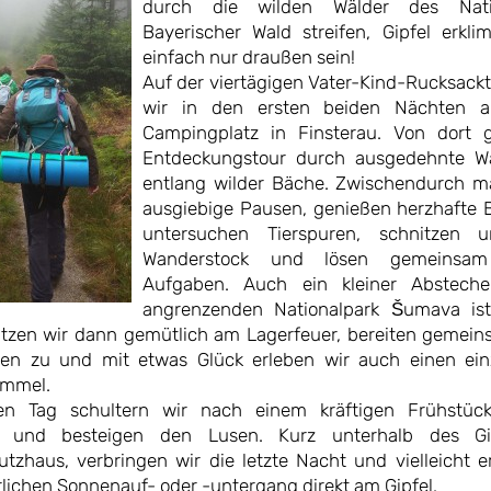
durch die wilden Wälder des Natio
Bayerischer Wald streifen, Gipfel erkl
einfach nur draußen sein!
Auf der viertägigen Vater-Kind-Rucksackt
wir in den ersten beiden Nächten 
Campingplatz in Finsterau. Von dort g
Entdeckungstour durch ausgedehnte W
entlang wilder Bäche. Zwischendurch m
ausgiebige Pausen, genießen herzhafte B
untersuchen Tierspuren, schnitzen 
Wanderstock und lösen gemeinsam k
Aufgaben. Auch ein kleiner Abstech
angrenzenden Nationalpark Šumava ist
tzen wir dann gemütlich am Lagerfeuer, bereiten gemei
en zu und mit etwas Glück erleben wir auch einen einz
immel.
en Tag schultern wir nach einem kräftigen Frühstüc
 und besteigen den Lusen. Kurz unterhalb des Gi
tzhaus, verbringen wir die letzte Nacht und vielleicht e
rlichen Sonnenauf- oder -untergang direkt am Gipfel.