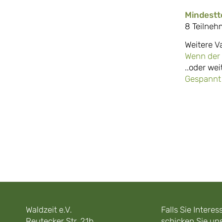
Mindestt
8 Teilneh
Weitere V
Wenn der 
..oder we
Gespannt 
Waldzeit e.V.
Falls Sie Inter
Reutecker Str. 21b
schicken Sie uns