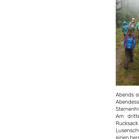
Abends si
Abendess
Sternenh
Am dritt
Rucksack
Lusenschu
einen her