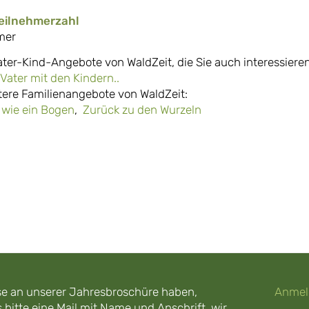
eilnehmerzahl
mer
ater-Kind-Angebote von WaldZeit, die Sie auch interessiere
Vater mit den Kindern..
itere Familienangebote von WaldZeit:
wie ein Bogen
,
Zurück zu den Wurzeln
esse an unserer Jahresbroschüre haben,
Anmel
 bitte eine Mail mit Name und Anschrift, wir