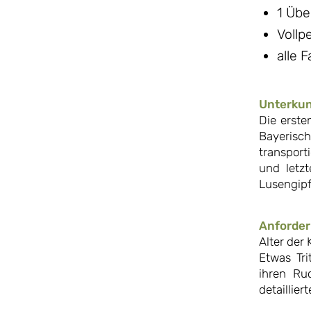
1 Übe
Vollp
alle 
Unterkun
Die erste
Bayerisc
transport
und letz
Lusengipf
Anforde
Alter der 
Etwas Tri
ihren Ru
detaillier