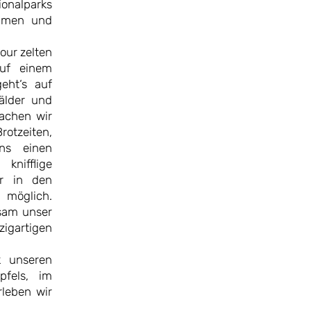
nalparks
immen und
our zelten
auf einem
eht‘s auf
älder und
achen wir
rotzeiten,
uns einen
nifflige
er in den
 möglich.
nsam unser
igartigen
k unseren
pfels, im
rleben wir