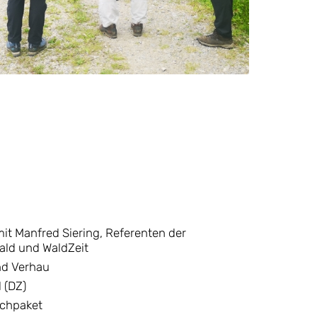
it Manfred Siering, Referenten der
ald und WaldZeit
nd Verhau
 (DZ)
nchpaket