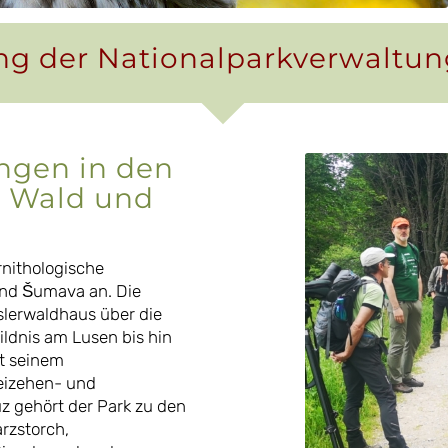
ng der Nationalparkverwaltun
ngen in den
r Wald und
rnithologische
und Šumava an. Die
slerwaldhaus über die
ldnis am Lusen bis hin
t seinem
eizehen- und
z gehört der Park zu den
rzstorch,