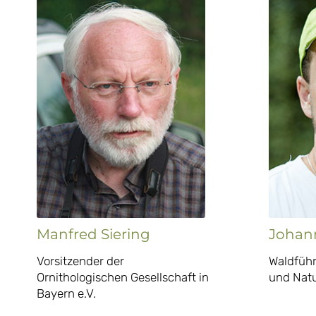
Manfred Siering
Johan
Vorsitzender der
Waldführ
Ornithologischen Gesellschaft in
und Natu
Bayern e.V.