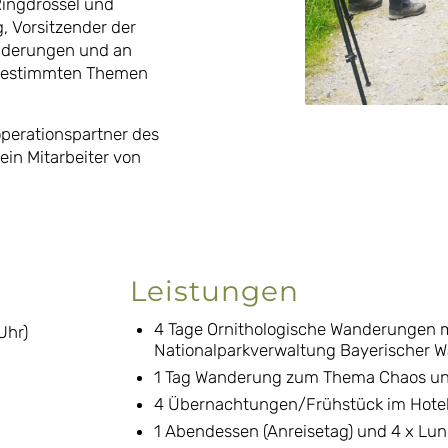
ingdrossel und
, Vorsitzender der
anderungen und an
 bestimmten Themen
operationspartner des
ein Mitarbeiter von
Leistungen
4 Tage Ornithologische Wanderungen m
Uhr)
Nationalparkverwaltung Bayerischer W
1 Tag Wanderung zum Thema Chaos u
4 Übernachtungen/Frühstück im Hotel
1 Abendessen (Anreisetag) und 4 x Lu