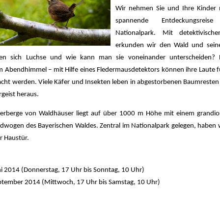
Wir nehmen Sie und Ihre Kinder 
spannende Entdeckungsrei
Nationalpark. Mit detektivisch
erkunden wir den Wald und sein
ten sich Luchse und wie kann man sie voneinander unterscheiden? 
m Abendhimmel – mit Hilfe eines Fledermausdetektors können ihre Laute f
cht werden. Viele Käfer und Insekten leben in abgestorbenen Baumresten
geist heraus.
erberge von Waldhäuser liegt auf über 1000 m Höhe mit einem grandio
ldwogen des Bayerischen Waldes. Zentral im Nationalpark gelegen, haben w
er Haustür.
ni 2014 (Donnerstag, 17 Uhr bis Sonntag, 10 Uhr)
eptember 2014 (Mittwoch, 17 Uhr bis Samstag, 10 Uhr)