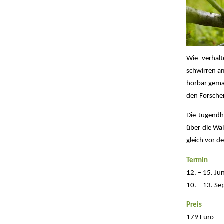
Wie verhal
schwirren a
hörbar gema
den Forscher
Die Jugendh
über die Wa
gleich vor d
Termin
12. – 15. Ju
10. – 13. S
Preis
179 Euro