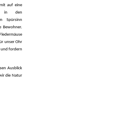
mit auf eine
se in den
em Spürsinn
e Bewohner.
Fledermäuse
ür unser Ohr
 und fordern
sen Ausblick
ir die Natur