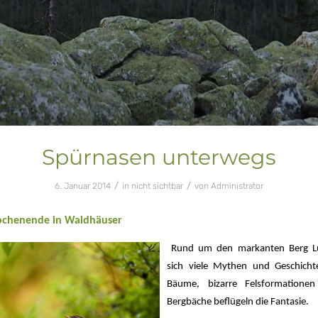
Spürnasen unterwegs
/
/
6. Januar 2014
in
nicht sichtbar
von
Administrator
ochenende in Waldhäuser
Rund um den markanten Berg L
sich viele Mythen und Geschicht
Bäume, bizarre Felsformatione
Bergbäche beflügeln die Fantasie.