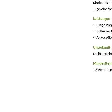
Kinder bis 3 
Jugendherbe
Leistungen
·
3 Tage Pr
·
3 Übernac
·
Vollverpfl
Unterkunft
Mehrbettzim
Mindesttei
12 Persone