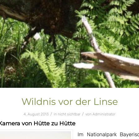
Wildnis vor der Linse
/
/
4. August 2013
in
nicht sichtbar
von
Administrator
 Kamera von Hütte zu Hütte
Im Nationalpark Bayeris