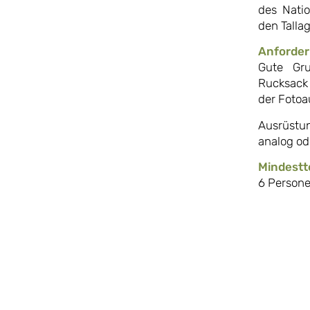
des Natio
den Talla
Anforde
Gute Gru
Rucksack 
der Fotoa
Ausrüstun
analog ode
Mindestt
6 Person