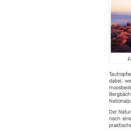
L
Tautropfe
dabei, we
moosbed
Bergbäche
Nationalp
Der Natur
nach ein
praktische