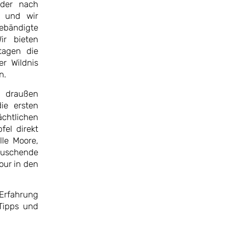
lder nach
n und wir
gebändigte
ir bieten
tagen die
er Wildnis
n.
 draußen
ie ersten
chtlichen
fel direkt
lle Moore,
uschende
our in den
 Erfahrung
Tipps und