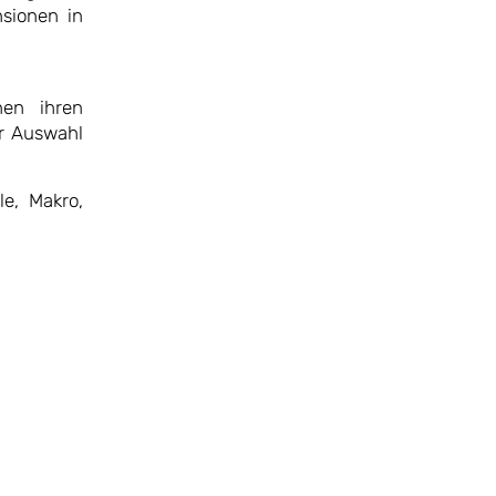
nsionen in
nen ihren
er Auswahl
le, Makro,