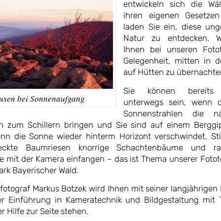
entwickeln sich die Wä
ihren eigenen Gesetze
laden Sie ein, diese un
Natur zu entdecken. W
Ihnen bei unseren Foto
Gelegenheit, mitten in d
auf Hütten zu übernachte
Sie können bereits
usen bei Sonnenaufgang
unterwegs sein, wenn d
Sonnenstrahlen die nä
n zum Schillern bringen und Sie sind auf einem Berggip
nn die Sonne wieder hinterm Horizont verschwindet. Sti
eckte Baumriesen knorrige Schachtenbäume und ra
 mit der Kamera einfangen – das ist Thema unserer Fotot
ark Bayerischer Wald.
fotograf Markus Botzek wird Ihnen mit seiner langjährigen
er Einführung in Kameratechnik und Bildgestaltung mit 
r Hilfe zur Seite stehen.