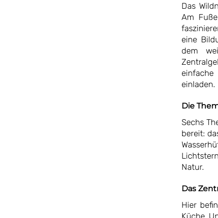
Das Wildn
Am Fuße 
faszinier
eine Bild
dem weit
Zentralg
einfache
einladen.
Die The
Sechs Th
bereit: d
Wasserhüt
Lichtster
Natur.
Das Zent
Hier befi
Küche, Un