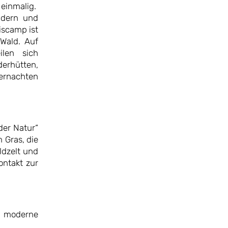
 einmalig.
ldern und
iscamp ist
 Wald. Auf
ilen sich
erhütten,
ernachten
er Natur“
 Gras, die
ldzelt und
ontakt zur
ne moderne