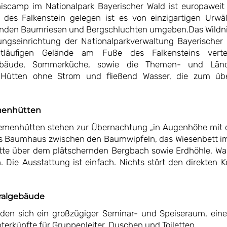
iscamp im Nationalpark Bayerischer Wald ist europaweit
des Falkenstein gelegen ist es von einzigartigen Urwä
enden Baumriesen und Bergschluchten umgeben.Das Wildn
ungseinrichtung der Nationalparkverwaltung Bayerischer
läufigen Gelände am Fuße des Falkensteins verte
ebäude, Sommerküche, sowie die Themen- und Länd
 Hütten ohne Strom und fließend Wasser, die zum üb
menhütten
emenhütten stehen zur Übernachtung „in Augenhöhe mit d
as Baumhaus zwischen den Baumwipfeln, das Wiesenbett im
te über dem plätschernden Bergbach sowie Erdhöhle, Wa
n. Die Ausstattung ist einfach. Nichts stört den direkten K
ralgebäude
nden sich ein großzügiger Seminar- und Speiseraum, ei
terkünfte für Gruppenleiter, Duschen und Toiletten.