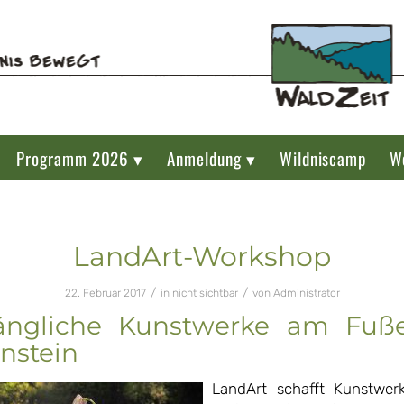
Programm 2026 ▾
Anmeldung ▾
Wildniscamp
W
LandArt-Workshop
/
/
22. Februar 2017
in
nicht sichtbar
von
Administrator
ängliche Kunstwerke am Fuß
nstein
LandArt schafft Kunstwerk