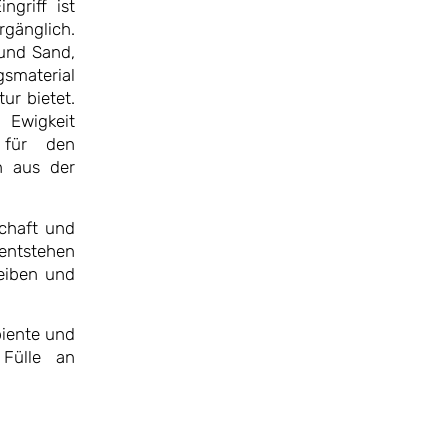
ngriff ist
rgänglich.
und Sand,
gsmaterial
ur bietet.
 Ewigkeit
 für den
n aus der
schaft und
entstehen
leiben und
biente und
 Fülle an