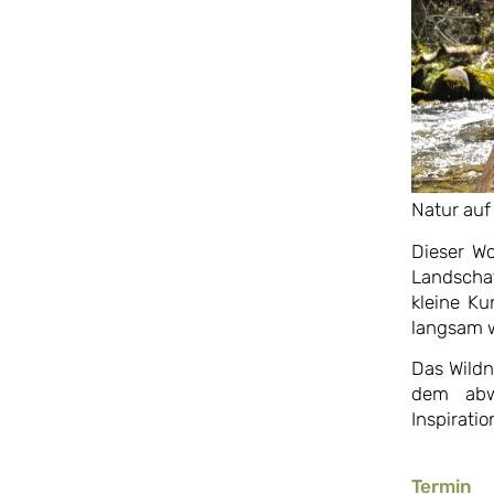
Natur auf
Dieser Wo
Landscha
kleine Ku
langsam w
Das Wildn
dem abwe
Inspiratio
Termin