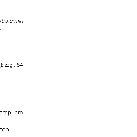
tratermin
.
: zzgl. 54
scamp am
kten