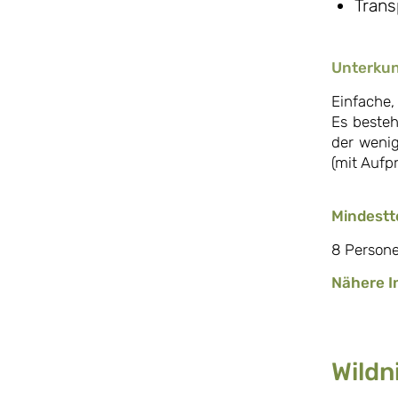
Trans
Unterkun
Einfache,
Es besteh
der wenig
(mit Aufp
Mindestt
8 Person
Nähere I
Wildn