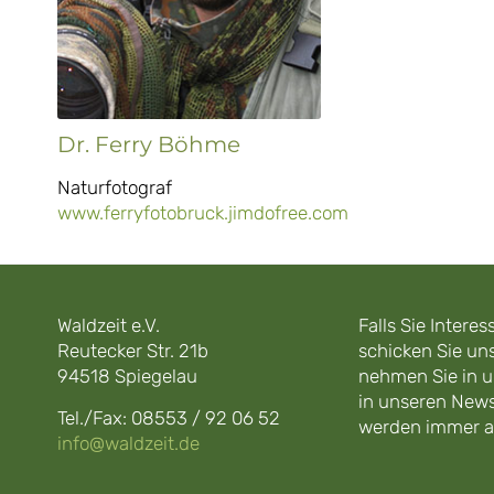
Dr. Ferry Böhme
Naturfotograf
www.ferryfotobruck.jimdofree.com
Waldzeit e.V.
Falls Sie Inter
Reutecker Str. 21b
schicken Sie uns
94518 Spiegelau
nehmen Sie in u
in unseren News
Tel./Fax: 08553 / 92 06 52
werden immer ak
info@waldzeit.de