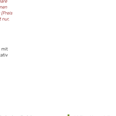
bare
inen
 (Preis
 nur,
 mit
ativ