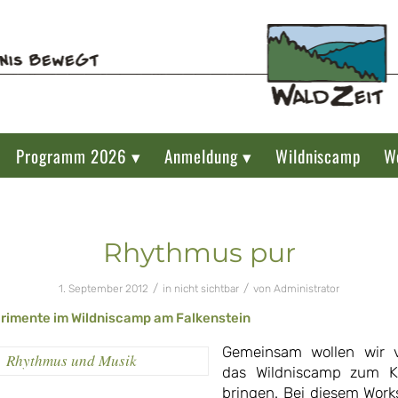
Programm 2026 ▾
Anmeldung ▾
Wildniscamp
W
Rhythmus pur
/
/
1. September 2012
in
nicht sichtbar
von
Administrator
rimente im Wildniscamp am Falkenstein
Gemeinsam wollen wir 
Rhythmus und Musik
das Wildniscamp zum K
bringen. Bei diesem Wor