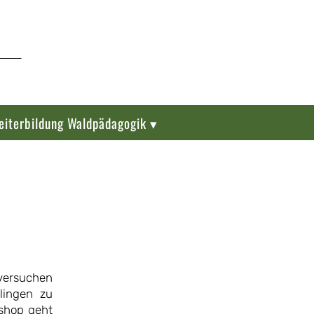
eiterbildung Waldpädagogik ▾
versuchen
lingen zu
kshop geht