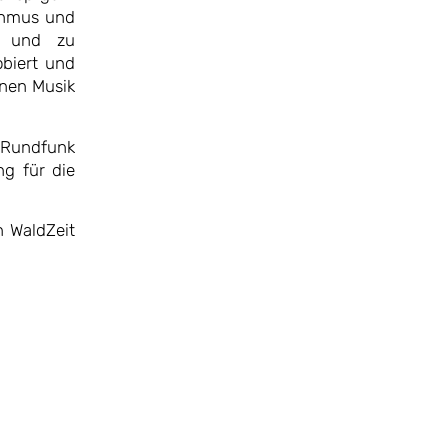
thmus und
n und zu
obiert und
nnen Musik
n Rundfunk
ng für die
n WaldZeit