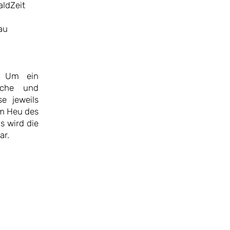
aldZeit
au
g. Um ein
üche und
e jeweils
im Heu des
s wird die
ar.