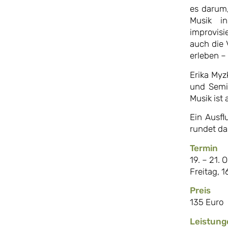
es darum
Musik i
improvisi
auch die 
erleben –
Erika Myz
und Semin
Musik ist
Ein Ausfl
rundet d
Termin
19. – 21. 
Freitag, 1
Preis
135 Euro
Leistung